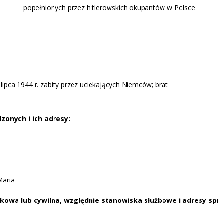
popełnionych przez hitlerowskich okupantów w Polsce
lipca 1944 r. zabity przez uciekających Niemców; brat
zonych i ich adresy:
aria.
jskowa lub cywilna, względnie stanowiska służbowe
i adresy s