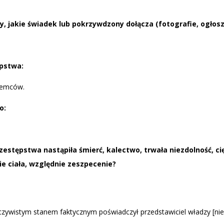
.
, jakie świadek lub pokrzywdzony dołącza (fotografie,
ogłosze
pstwa:
Niemców.
o:
zestępstwa nastąpiła śmierć, kalectwo, trwała
niezdolność, ci
ie ciała,
względnie zeszpecenie?
ywistym stanem faktycznym poświadczył przedstawiciel władzy [niec