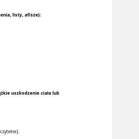
nia, listy, afisze):
ężkie uszkodzenie ciała lub
zytelne].